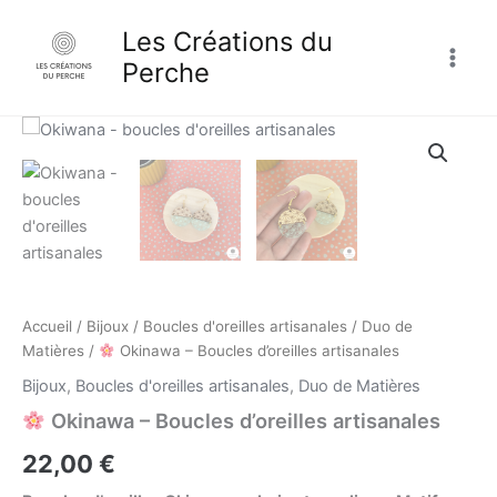
Aller
Main
Les Créations du
au
Men
contenu
Perche
quantité
de
Okinawa
-
Boucles
d'oreilles
artisanales
Accueil
/
Bijoux
/
Boucles d'oreilles artisanales
/
Duo de
Matières
/
Okinawa – Boucles d’oreilles artisanales
Bijoux
,
Boucles d'oreilles artisanales
,
Duo de Matières
Okinawa – Boucles d’oreilles artisanales
22,00
€