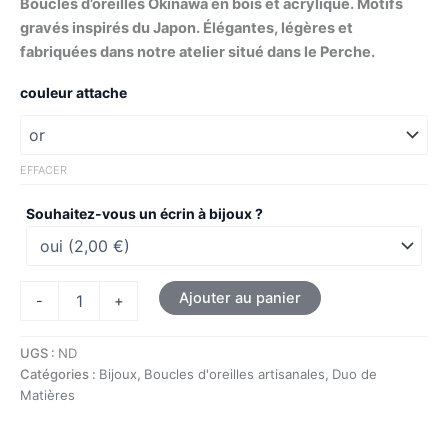
Boucles d’oreilles Okinawa en bois et acrylique. Motifs
gravés inspirés du Japon. Élégantes, légères et
fabriquées dans notre atelier situé dans le Perche.
couleur attache
EFFACER
Souhaitez-vous un écrin à bijoux ?
Ajouter au panier
-
+
UGS :
ND
Catégories :
Bijoux
,
Boucles d'oreilles artisanales
,
Duo de
Matières