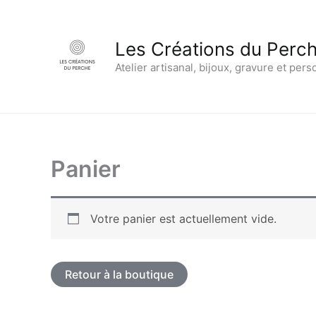
Aller
au
Les Créations du Perc
contenu
Atelier artisanal, bijoux, gravure et pers
Panier
Votre panier est actuellement vide.
Retour à la boutique